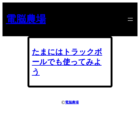
内
容
電脳農場
を
ス
キ
ッ
プ
たまにはトラックボ
ールでも使ってみよ
う
©
電脳農場