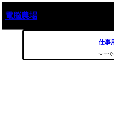
内
容
電脳農場
を
ス
キ
ッ
プ
仕事
twit