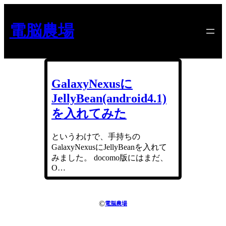
内
容
電脳農場
を
ス
キ
ッ
プ
GalaxyNexusに
JellyBean(android4.1)
を入れてみた
というわけで、手持ちの
GalaxyNexusにJellyBeanを入れて
みました。 docomo版にはまだ、
O…
©
電脳農場