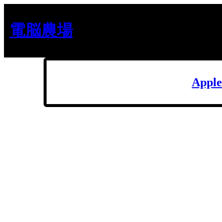
内
容
電脳農場
を
ス
キ
ッ
プ
Appl