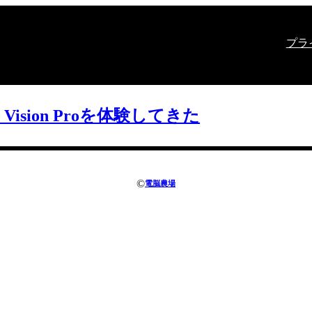
プラ
e Vision Proを体験してきた
©
電脳農場