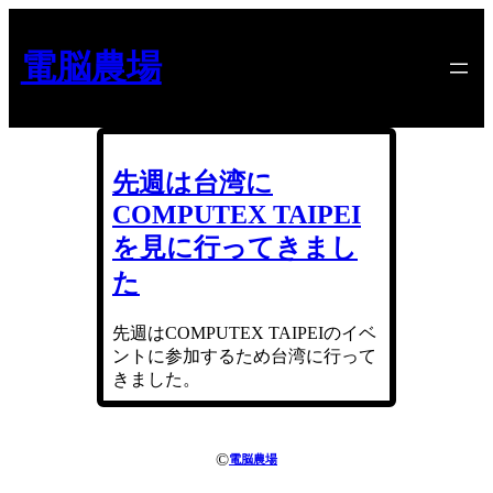
内
容
電脳農場
を
ス
キ
ッ
プ
先週は台湾に
COMPUTEX TAIPEI
を見に行ってきまし
た
先週はCOMPUTEX TAIPEIのイベ
ントに参加するため台湾に行って
きました。
©
電脳農場