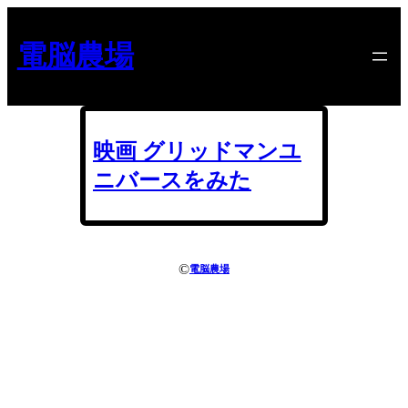
内
容
電脳農場
を
ス
キ
ッ
プ
映画 グリッドマンユ
ニバースをみた
©
電脳農場