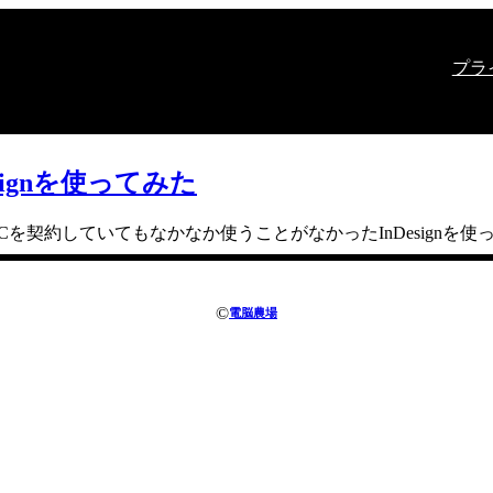
プラ
esignを使ってみた
e CCを契約していてもなかなか使うことがなかったInDesign
©
電脳農場