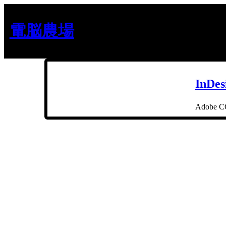
内
容
電脳農場
を
ス
キ
ッ
プ
InD
Adob