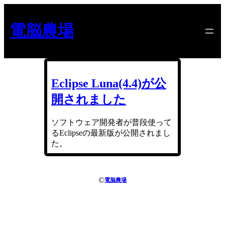
内
容
電脳農場
を
ス
キ
ッ
プ
Eclipse Luna(4.4)が公
開されました
ソフトウェア開発者が普段使って
るEclipseの最新版が公開されまし
た。
©
電脳農場