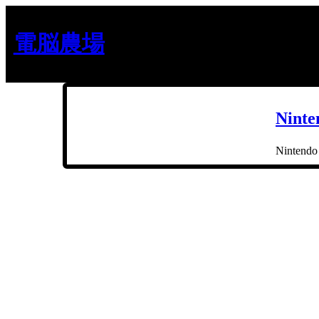
内
容
電脳農場
を
ス
キ
ッ
プ
Nin
Ninte