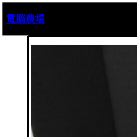
内
容
電脳農場
を
ス
キ
ッ
プ