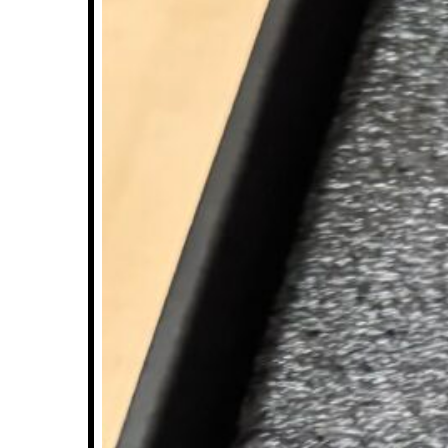
駆け
モンハ
のは…