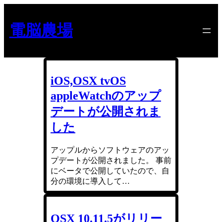
内
容
電脳農場
を
ス
キ
ッ
プ
iOS,OSX tvOS
appleWatchのアップ
デートが公開されま
した
アップルからソフトウェアのアッ
プデートが公開されました。 事前
にベータで公開していたので、自
分の環境に導入して…
OSX 10.11.5がリリー