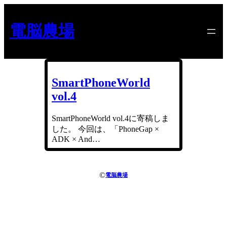
内
容
電脳農場
を
ス
キ
ッ
プ
SmartPhoneWorld
vol.4
SmartPhoneWorld vol.4に寄稿しま
した。 今回は、「PhoneGap ×
ADK × And…
©
電脳農場