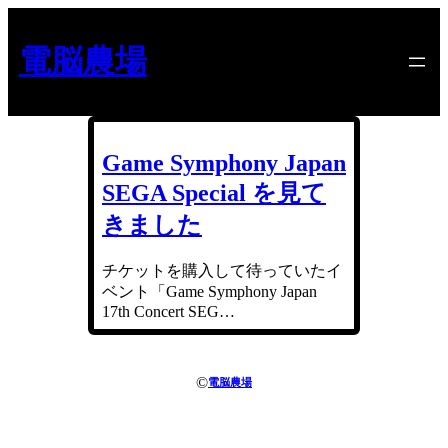
内
容
電脳農場
を
ス
キ
ッ
プ
Game Symphony Japan
SEGA Special を見て
きました
チケットを購入して待っていたイ
ベント「Game Symphony Japan
17th Concert SEG…
©
電脳農場