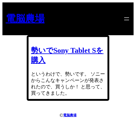
内
容
電脳農場
を
ス
キ
ッ
プ
勢いでSony Tablet Sを
購入
というわけで、勢いです。 ソニー
からこんなキャンペーンが発表さ
れたので、買うしか！ と思って、
買ってきました。
©
電脳農場