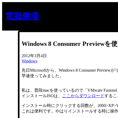
内
容
電脳農場
を
ス
キ
ッ
プ
Windows 8 Consumer Previe
2012年3月4日
Windows
先日Microsoftから、Windows 8 Consumer Pre
早速使ってみました。
私は、普段macを使っているので「VMware Fusion4」
インストールISOは、
ここからダウンロード
するこ
インストール時にクリックする回数が、2000>XP>V
これは便利です。やはりインストールする時に操