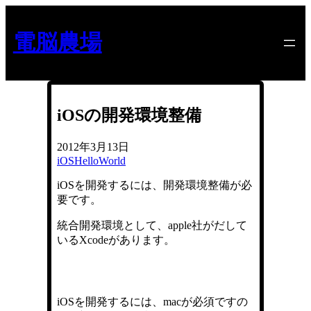
内
容
電脳農場
を
ス
キ
ッ
プ
iOSの開発環境整備
2012年3月13日
iOS
HelloWorld
iOSを開発するには、開発環境整備が必
要です。
統合開発環境として、apple社がだして
いるXcodeがあります。
iOSを開発するには、macが必須ですの