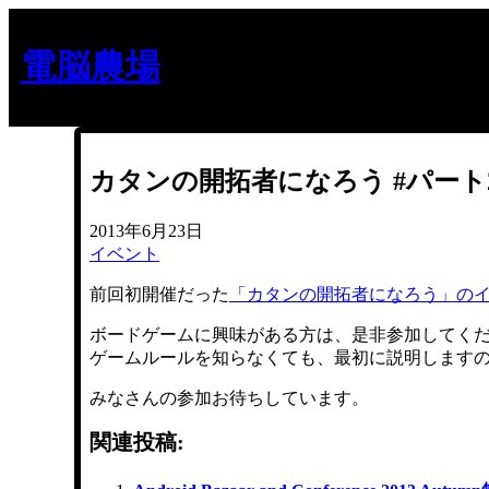
内
容
電脳農場
を
ス
キ
ッ
プ
カタンの開拓者になろう #パート
2013年6月23日
イベント
前回初開催だった
「カタンの開拓者になろう」の
ボードゲームに興味がある方は、是非参加してく
ゲームルールを知らなくても、最初に説明します
みなさんの参加お待ちしています。
関連投稿: