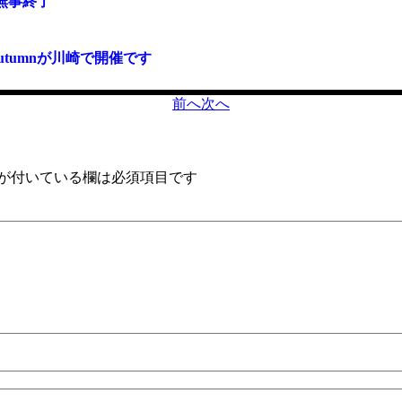
umn無事終了
018 Autumnが川崎で開催です
前へ
次へ
が付いている欄は必須項目です