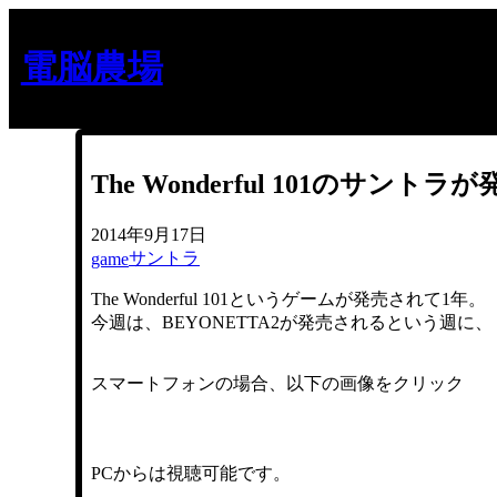
内
容
電脳農場
を
ス
キ
ッ
プ
The Wonderful 101のサント
2014年9月17日
サントラ
game
The Wonderful 101というゲームが発売されて1年。
今週は、BEYONETTA2が発売されるという週に、「Th
スマートフォンの場合、以下の画像をクリック
PCからは視聴可能です。