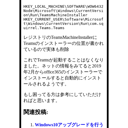
HKEY_LOCAL_MACHINE\SOFTWARE\WOW6432
Node\Microsoft\Windows\CurrentVersi
on\Run\TeamsMachineInstaller

HKEY_CURRENT_USER\Software\Microsof
t\Windows\CurrentVersion\Run\com.sq
uirrel.Teams.Teams
レジストリのTeamsMachineInstallerに
Teamsのインストーラーの位置が書かれ
ているので実体も削除
これでTeamsが起動することはなくなり
ました。ネットの情報をみてると2019
年2月からoffice365のインストーラーで
インストールすると自動的にインスト
ールされるようです。
もし困ってる方は参考にしていただけ
ればと思います。
関連投稿:
Windows10アップグレードを行う