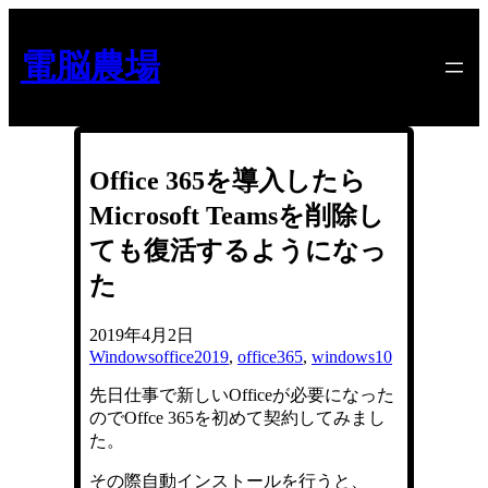
内
容
電脳農場
を
ス
キ
ッ
プ
Office 365を導入したら
Microsoft Teamsを削除し
ても復活するようになっ
た
2019年4月2日
Windows
office2019
, 
office365
, 
windows10
先日仕事で新しいOfficeが必要になった
のでOffce 365を初めて契約してみまし
た。
その際自動インストールを行うと、