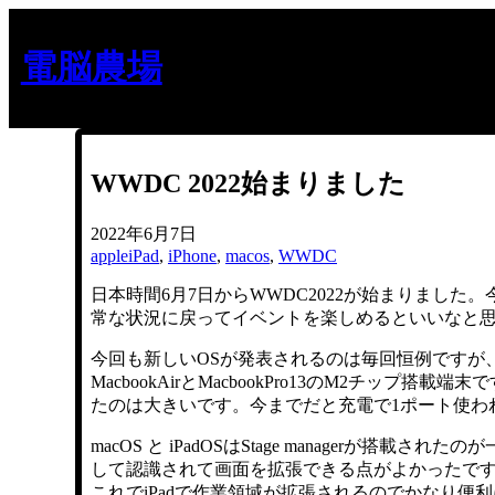
内
容
電脳農場
を
ス
キ
ッ
プ
WWDC 2022始まりました
2022年6月7日
apple
iPad
, 
iPhone
, 
macos
, 
WWDC
日本時間6月7日からWWDC2022が始まりまし
常な状況に戻ってイベントを楽しめるといいなと
今回も新しいOSが発表されるのは毎回恒例ですが
MacbookAirとMacbookPro13のM2チッ
たのは大きいです。今までだと充電で1ポート使わ
macOS と iPadOSはStage manager
して認識されて画面を拡張できる点がよかったで
これでiPadで作業領域が拡張されるのでかなり便