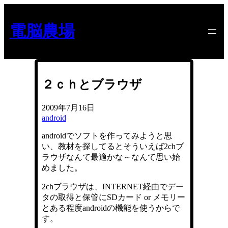
内
容
電脳農場
を
ス
キ
ッ
プ
２ｃｈとブラウザ
2009年7月16日
android
androidでソフトを作ってみようと思
い、教材を探してるとそういえば2chブ
ラウザなんて最適かな～なんて思い始
めました。
2chブラウザは、INTERNET経由でデー
タの取得と保管にSDカード or メモリー
とある程度androidの機能を使うからで
す。