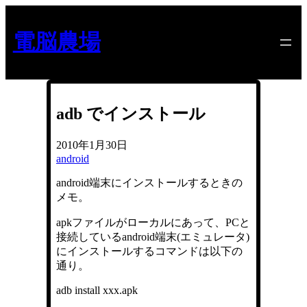
内
容
電脳農場
を
ス
キ
ッ
プ
adb でインストール
2010年1月30日
android
android端末にインストールするときの
メモ。
apkファイルがローカルにあって、PCと
接続しているandroid端末(エミュレータ)
にインストールするコマンドは以下の
通り。
adb install xxx.apk