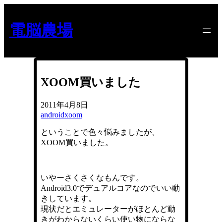
内
容
電脳農場
を
ス
キ
ッ
プ
XOOM買いました
2011年4月8日
android
xoom
ということで色々悩みましたが、
XOOM買いました。
いやーさくさくなもんです。
Android3.0でデュアルコアなのでいい動
きしています。
現状だとエミュレーターがほとんど動
きがわからないくらい使い物にならな