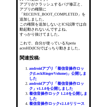
アプリがクラッシュするバグ修正と、
アプリの権限に
「RECEIVE_BOOT_COMPLETED」を
追加しました。
この権限を追加しないとICS以降では自
動起動されないんですよね。
すっかり抜けてました。
これで、自分が使っているXperia
acroHD(ICS)でばっちり動きました。
関連投稿:
androidアプリ「着信音操作ロッ
ク(LockRingerVolume)」公開しま
した
androidアプリ「着信音操作ロッ
ク」v1.1.0を公開しました
着信音操作ロック 1.2.0を公開しま
した
着信音操作ロックv2.1.0リリース