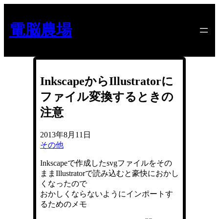
内
容
電脳農場
を
ス
キ
ッ
プ
InkscapeからIllustratorに
ファイル変換するときの
注意
2013年8月11日
その他
Inkscapeで作成したsvgファイルをその
ままIllustratorで読み込むと豪快におかし
くなったので
おかしくならないようにインポートす
るためのメモ