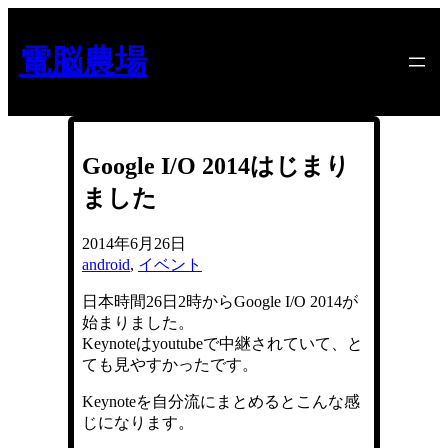
内
容
電脳農場
を
ス
キ
ッ
プ
Google I/O 2014はじまり
ました
2014年6月26日
android
, 
イベント
日本時間26日2時からGoogle I/O 2014が
始まりました。
Keynoteはyoutubeで中継されていて、と
ても見やすかったです。
Keynoteを自分流にまとめるとこんな感
じになります。