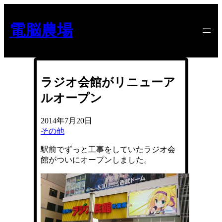
内
容
電脳農場
を
ス
キ
ッ
プ
ラジオ会館がリニューア
ルオープン
2014年7月20日
その他
駅前でずっと工事をしていたラジオ会
館がついにオープンしました。