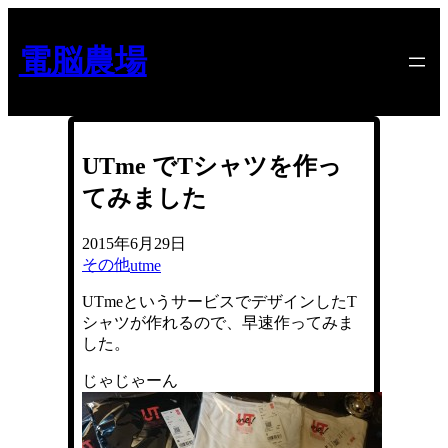
内
容
電脳農場
を
ス
キ
ッ
プ
UTme でTシャツを作っ
てみました
2015年6月29日
その他
utme
UTmeというサービスでデザインしたT
シャツが作れるので、早速作ってみま
した。
じゃじゃーん