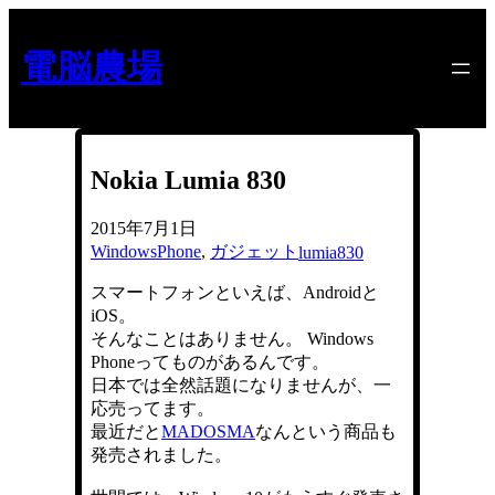
内
容
電脳農場
を
ス
キ
ッ
プ
Nokia Lumia 830
2015年7月1日
WindowsPhone
, 
ガジェット
lumia830
スマートフォンといえば、Androidと
iOS。
そんなことはありません。 Windows
Phoneってものがあるんです。
日本では全然話題になりませんが、一
応売ってます。
最近だと
MADOSMA
なんという商品も
発売されました。