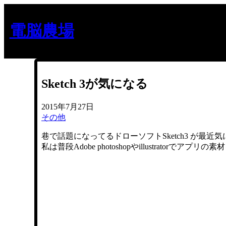
内
容
電脳農場
を
ス
キ
ッ
プ
Sketch 3が気になる
2015年7月27日
その他
巷で話題になってるドローソフトSketch3 が最近
私は普段Adobe photoshopやillustra