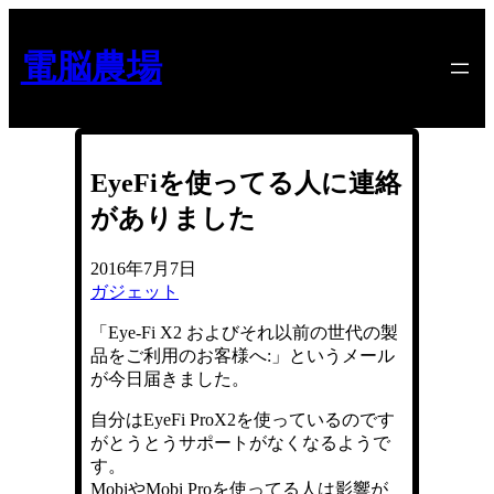
内
容
電脳農場
を
ス
キ
ッ
プ
EyeFiを使ってる人に連絡
がありました
2016年7月7日
ガジェット
「Eye-Fi X2 およびそれ以前の世代の製
品をご利用のお客様へ:」というメール
が今日届きました。
自分はEyeFi ProX2を使っているのです
がとうとうサポートがなくなるようで
す。
MobiやMobi Proを使ってる人は影響が