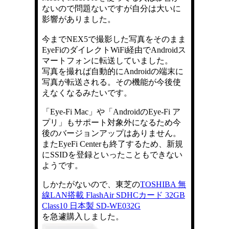
ないので問題ないですが自分は大いに
影響がありました。
今までNEX5で撮影した写真をそのまま
EyeFiのダイレクトWiFi経由でAndroidス
マートフォンに転送していました。
写真を撮れば自動的にAndroidの端末に
写真が転送される。その機能が今後使
えなくなるみたいです。
「Eye-Fi Mac」や「AndroidのEye-Fi ア
プリ」もサポート対象外になるため今
後のバージョンアップはありません。
またEyeFi Centerも終了するため、新規
にSSIDを登録といったこともできない
ようです。
しかたがないので、東芝の
TOSHIBA 無
線LAN搭載 FlashAir SDHCカード 32GB
Class10 日本製 SD-WE032G
を急遽購入しました。