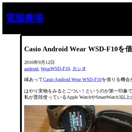
内
容
電脳農場
を
ス
キ
ッ
プ
Casio Android Wear W
2016年9月12日
WSD-F10
, 
カシオ
android
, 
Wear
縁あって
Casio Android Wear WSD-F10
を借りる機会
はやり実物をみるとごつい！というのが第一印象
私が普段使っているApple WatchやSmartWatch