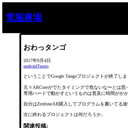
内
容
電脳農場
を
ス
キ
ッ
プ
おわっタンゴ
2017年9月4日
android
Tango
ということでGoogle Tangoプロジェクトが終了し
元々ARCoreがでたタイミングで危ないな〜とは
専用ハードで動かすというものは普及に時間がか
自分はZenfoneAR購入してプログラムを書いて
次に終わるプロジェクトは何だろうか。
関連投稿: