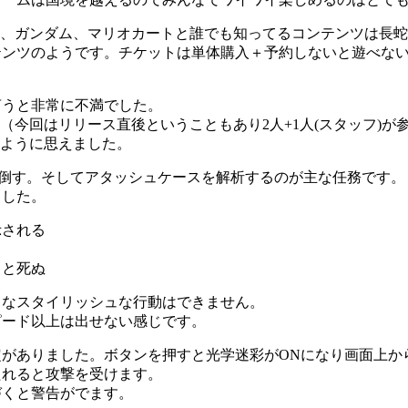
ァ、ガンダム、マリオカートと誰でも知ってるコンテンツは長
テンツのようです。チケットは単体購入＋予約しないと遊べな
言うと非常に不満でした。
。（今回はリリース直後ということもあり2人+1人(スタッフ)が
いように思えました。
！倒す。そしてアタッシュケースを解析するのが主な任務です。
ました。
示される
ると死ぬ
うなスタイリッシュな行動はできません。
ピード以上は出せない感じです。
がありました。ボタンを押すと光学迷彩がONになり画面上か
たれると攻撃を受けます。
づくと警告がでます。