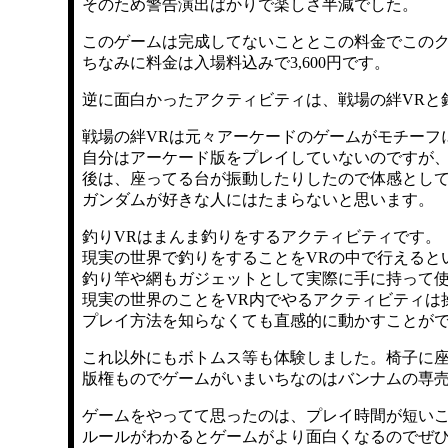
そのため警告演出ばかりで楽しさ半減でした。
このゲームは完成してないこととこの料金でこの
ちなみに料金は入場料込みで3,600円です。
逆に面白かったアクティビティは、戦場の絆VRと
戦場の絆VRは元々アーケードのゲームがモチーフ
自分はアーケード版をプレイしていないのですが
後は、座ってる台が振動したりしたので体感とし
ガンダムが好きな人にはたまらないと思います。
釣りVRはまんま釣りをするアクティビティです。
現実の世界で釣りをすることをVRの中で行えると
釣り竿や網もガジェットとして実際に手に持って
現実の世界のことをVR内でやるアクティビティは
プレイ方法を知らなくても直感的に動かすことが
これ以外にもボトムス等も体験しました。椅子に
版権ものでゲームがいまいちなのはバンナムの専
ゲームをやってて思ったのは、プレイ時間が短い
ルールがわかるとゲームがより面白くなるのでぜ