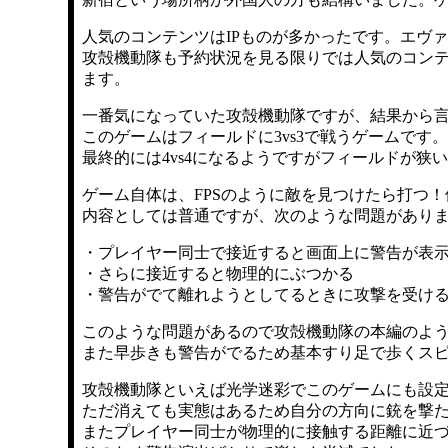
人気のコンテンツはIPものが多かったです。エヴ
攻殻機動隊も予約状況を見る限りでは人気のコン
ます。
一番気になっていた攻殻機動隊ですが、結果から
このゲームはフィールドに3vs3で戦うゲームです
最終的には4vs4になるようですがフィールドが狭
ゲーム自体は、FPSのように敵を見つけたら打つ
内容としては普通ですが、次のような問題があり
・プレイヤー同士で接近すると画面上に警告が表
・さらに接近すると物理的にぶつかる
・警告がでて離れようとしてるときに攻撃を受け
このような問題があるので攻殻機動隊の本編のよ
また早歩きも警告がでるため基本すり足で歩くス
攻殻機動隊といえば光学迷彩でこのゲームにも設定
ただ消えても実態はあるため自分の方向に銃を撃
またプレイヤー同士が物理的に接触する距離に近