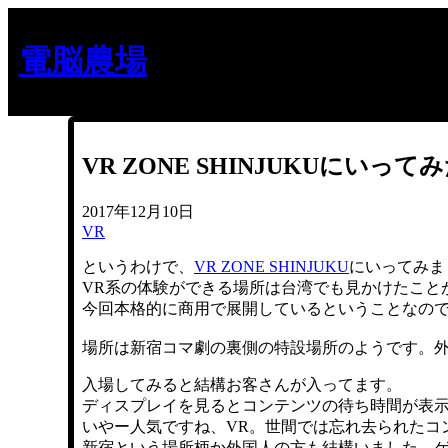
内
容
電脳農場
を
ス
キ
ッ
プ
VR ZONE SHINJUKUにいって
2017年12月10日
VR
というわけで、
VR ZONE SHINJUKU
にいってみま
VR系の体験ができる場所は台湾でも見かけたこと
今回本格的に商用で展開しているということなので
場所は新宿コマ劇の裏側の特設場所のようです。
入場してみると結構お客さんが入ってます。
ディスプレイを見るとコンテンツの待ち時間が表示
いやー人気ですね、VR。世間では忘れ去られたコ
新宿という場所柄か外国人の方も結構いました。