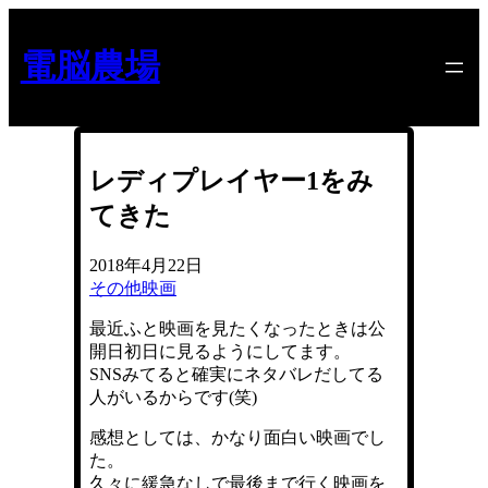
内
容
電脳農場
を
ス
キ
ッ
プ
レディプレイヤー1をみ
てきた
2018年4月22日
その他
映画
最近ふと映画を見たくなったときは公
開日初日に見るようにしてます。
SNSみてると確実にネタバレだしてる
人がいるからです(笑)
感想としては、かなり面白い映画でし
た。
久々に緩急なしで最後まで行く映画を