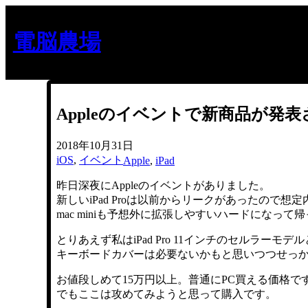
内
容
電脳農場
を
ス
キ
ッ
プ
Appleのイベントで新商品が発
2018年10月31日
iOS
, 
イベント
Apple
, 
iPad
昨日深夜にAppleのイベントがありました。
新しいiPad Proは以前からリークがあったので想定
mac miniも予想外に拡張しやすいハードになっ
とりあえず私はiPad Pro 11インチのセルラーモデル
キーボードカバーは必要ないかもと思いつつせっ
お値段しめて15万円以上。普通にPC買える価格で
でもここは攻めてみようと思って購入です。