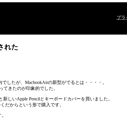
プラ
表された
内でしたが、MacbookAirの新型がでるとは・・・・。
て帰ってきたのが印象的でした。
と新しいApple Pencilとキーボードカバーを買いました。
かくだからという形で購入です。
す。