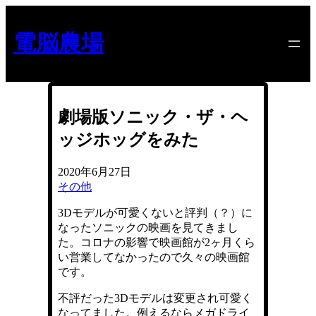
内
容
電脳農場
を
ス
キ
ッ
プ
劇場版ソニック・ザ・ヘ
ッジホッグをみた
2020年6月27日
その他
3Dモデルが可愛くないと評判（？）に
なったソニックの映画を見てきまし
た。コロナの影響で映画館が2ヶ月くら
い営業してなかったので久々の映画館
です。
不評だった3Dモデルは変更され可愛く
なってました。例えるならメガドライ