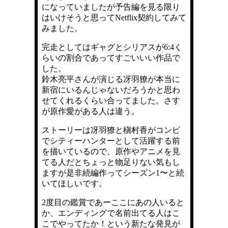
になっていましたが予告編を見る限り
はいけそうと思ってNetflix契約してみて
みました。
完走としてはギャグとシリアスが6:4く
らいの割合であってすごいいい作品で
した。
鈴木亮平さんが演じる冴羽獠が本当に
新宿にいるんじゃないだろうかと思わ
せてくれるくらい合ってました。さす
が原作愛がある人は違う。
ストーリーは冴羽獠と槇村香がコンビ
でシティーハンターとして活躍する前
を描いているので、原作やアニメを見
てる人だとちょっと物足りない気もし
ますが是非続編作ってシーズン1〜と続
いてほしいです。
2度目の鑑賞であーここにあの人いると
か、エンディングで名前出てる人はこ
こでやってたか！という新たな発見が