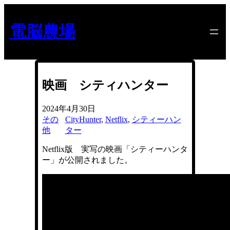
内
容
電脳農場
を
ス
キ
ッ
プ
映画 シティハンター
2024年4月30日
その
CityHunter
, 
Netflix
, 
シティーハン
他
ター
Netflix版 実写の映画「シティーハンタ
ー」が公開されました。