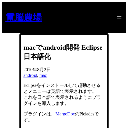
内
容
電脳農場
を
ス
キ
ッ
プ
macでandroid開発 Eclipse
日本語化
2010年8月2日
android
, 
mac
Eclipseをインストールして起動させる
とメニューは英語で表示されます。
これを日本語で表示されるようにプラ
グインを導入します。
プラグインは、
MargeDoc
のPleiadesで
す。