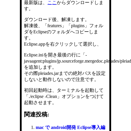
最新版は、
ここ
からダウンロードしま
す。
ダウンロード後、解凍します。
解凍後、「features」「plugins」フォル
ダをEclipseのフォルダへコピーしま
す。
Eclipse.appを右クリックして選択し、
Eclipse.iniを開き最後の行に「-
javaagent:plugins/jp.sourceforge.mergedoc.pleiades/pleia
を追加します。
その際pleiades.jarまでの絶対パスを設定
しないと動作しないので注意です。
初回起動時は、ターミナルを起動して
「./eclipse -Clean」オプションをつけて
起動させます。
関連投稿:
mac で android開発 Eclipse導入編