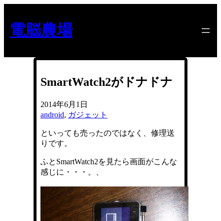
内
容
電脳農場
を
ス
キ
ッ
プ
SmartWatch2がドナドナ
2014年6月1日
android
, 
ガジェット
といっても売ったのではなく、修理送
りです。
ふとSmartWatch2を見たら画面がこんな
感じに・・・。、